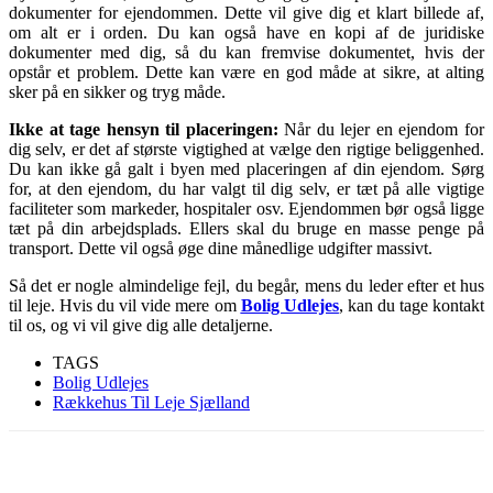
dokumenter for ejendommen. Dette vil give dig et klart billede af,
om alt er i orden. Du kan også have en kopi af de juridiske
dokumenter med dig, så du kan fremvise dokumentet, hvis der
opstår et problem. Dette kan være en god måde at sikre, at alting
sker på en sikker og tryg måde.
Ikke at tage hensyn til placeringen:
Når du lejer en ejendom for
dig selv, er det af største vigtighed at vælge den rigtige beliggenhed.
Du kan ikke gå galt i byen med placeringen af din ejendom. Sørg
for, at den ejendom, du har valgt til dig selv, er tæt på alle vigtige
faciliteter som markeder, hospitaler osv. Ejendommen bør også ligge
tæt på din arbejdsplads. Ellers skal du bruge en masse penge på
transport. Dette vil også øge dine månedlige udgifter massivt.
Så det er nogle almindelige fejl, du begår, mens du leder efter et hus
til leje. Hvis du vil vide mere om
Bolig Udlejes
, kan du tage kontakt
til os, og vi vil give dig alle detaljerne.
TAGS
Bolig Udlejes
Rækkehus Til Leje Sjælland