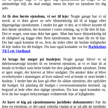
almindelige fejl, du skal undgå, mens du lejer en ejendom for dig
selv.
At få den første ejendom, vi ser til leje:
Nogle gange har vi så
travlt, at vi ikke giver os selv tilstrækkelig tid til at kigge efter
tilgængelige ejendomme. I stedet for gør vi det, at vi bliver knyttet til
den første ejendom, der kommer i vores retning, og vi får den til leje.
Det er noget, som man ikke bør gøre. Man bør have tilstrækkelig tid
til rådighed og kigge efter flere ejendomme, før man får en til leje.
Du bør også komme til os, hvis du leder efter de bedste lejligheder
til leje inden for dit budget. Du kan også kontakte os for
Rækkehus
Til Leje Sjælland
.
At bruge for meget på huslejen:
Nogle gange bliver vi så
følelsesmæssigt knyttet til en bestemt ejendom, at vi er klar til at
betale et hvilket som helst beløb for den pågældende ejendom. Dette
er igen noget, der kræver at blive undgået. Du ønsker ikke at blive
overbebyrdet i slutningen af hver måned ved at betale et stort beløb i
husleje. I stedet bør du kun gå efter én sådan ejendom, der opfylder
dit budget. Så planlæg dit budget i overensstemmelse hermed, og
begynd at lede efter den rigtige ejendom. Du kan også kontakte os,
hvis du har nogen bekymringer vedrørende leje af lejligheder.
At have et kig på ejendommens juridiske dokumenter:
Før du
lejer en ejendom, er det også virkelig vigtigt at se på alle de juridiske