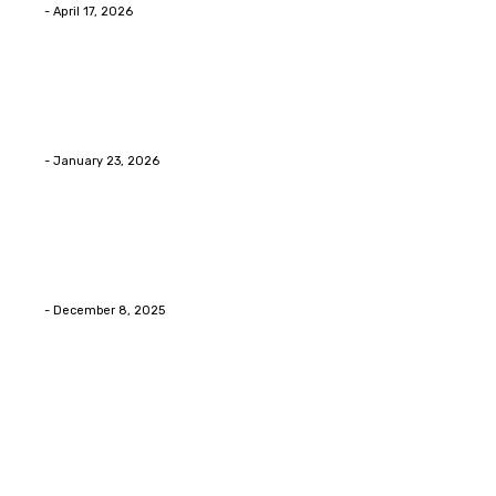
Eli
-
April 17, 2026
Home Improvment
Innovative Concrete Coatings to Enhance
Functionality and Beauty
Eli
-
January 23, 2026
Home Improvment
Swift Solutions for Samsung Appliance Repair and
Maintenance Challenges
Eli
-
December 8, 2025
Copyright © 2026. All Rights Reserved By Digital Envisions
Facebook
Pinterest
Twitter