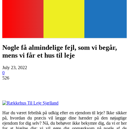
Nogle få almindelige fejl, som vi begår,
mens vi får et hus til leje
July 23, 2022
0
526
Har du været febrilsk på udkig efter en ejendom til leje? Ikke sikker
på, hvordan du præcis vil lægge dine hænder på den nøjagtige
ejendom for dig selv? Nå, du behøver ikke bekymre dig, da vi er her
for at hjælpe dig; vi vil gøre dig opmærksom på nogle af de