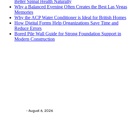
Better Spinal Health Naturally
Why a Balanced Evening Often Creates the Best Las Vegas
Memories
Why the ACP Water Conditioner is Ideal for British Homes
How Digital Forms Help Organizations Save Time and
Reduce Errors
Bored Pile Wall Guide for Strong Foundation Support in
Modern Construction
Trending Post
Health
Chiropractic Pittsburgh: Everyday Habits That Help
Maintain Better Spinal Health Naturally
Streamline
-
August 6, 2026
Health