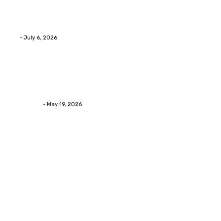
Advanced facial skin tightening Birmingham
Services Provides Outstanding Anti-Aging Results
Daily
Eli
-
July 6, 2026
Health
Asian Blepharoplasty Malaysia: Options For Natural-
Looking Eyelid Results
Streamline
-
May 19, 2026
Latest Post
Home Improvment
Why people start thinking about changing garage
floors anyway?