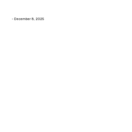
Swift Solutions for Samsung Appliance Repair and
Maintenance Challenges
Eli
-
December 8, 2025
Copyright © 2026. All Rights Reserved By Digital Envisions
Facebook
Pinterest
Twitter
Youtube