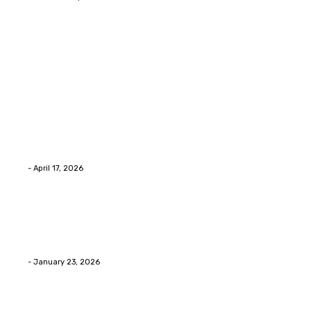
Latest Post
Home Improvment
Why people start thinking about changing garage
floors anyway?
Eli
-
April 17, 2026
Home Improvment
Innovative Concrete Coatings to Enhance
Functionality and Beauty
Eli
-
January 23, 2026
Home Improvment