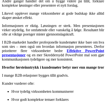
Andre ganger handler det om å bygge videre på tillit, forklare
komplekse løsninger eller presentere et nytt forslag.
Likevel opplever mange virksomheter at gode budskap ikke alltid
skaper ønsket effekt.
Informasjonen er riktig. Løsningen er sterk. Men presentasjonen
virker utydelig, for omfattende eller vanskelig å følge. Resultatet blir
ofte at viktige poenger mister gjennomslagskraft.
I B2B-markedet handler profesjonelle kundemøter ikke bare om hva
som sies – men også om hvordan informasjon presenteres. Derfor
prioriterer flere virksomheter bedre
Effektive PowerPoint
presentasjoner
og en mer Skreddersydd PowerPoint mal som gjør
kommunikasjonen tydeligere og mer konsistent.
Hvorfor førsteinntrykk i kundemøter betyr mer enn mange tror
I mange B2B-relasjoner bygges tillit gradvis.
Kunder vurderer ofte:
Hvor tydelig virksomheten kommuniserer
Hvor godt komplekse temaer forklares