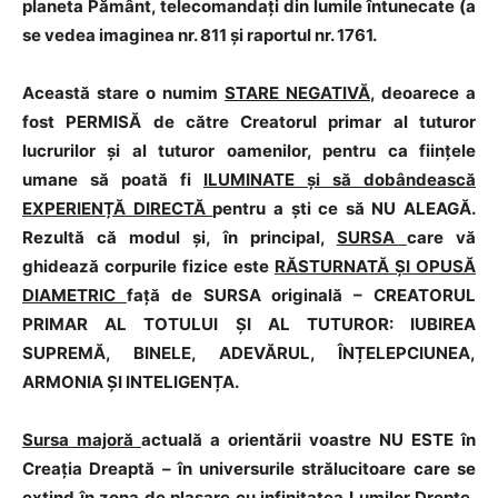
planeta Pământ, telecomandați din lumile întunecate (a
se vedea imaginea nr. 811 și raportul nr. 1761.
Această stare o numim
STARE NEGATIVĂ
, deoarece a
fost PERMISĂ de către Creatorul primar al tuturor
lucrurilor și al tuturor oamenilor, pentru ca ființele
umane să poată fi
ILUMINATE și să dobândească
EXPERIENȚĂ DIRECTĂ
pentru a ști ce să NU ALEAGĂ.
Rezultă că modul și, în principal,
SURSA
care vă
ghidează corpurile fizice este
RĂSTURNATĂ ȘI OPUSĂ
DIAMETRIC
față de SURSA originală – CREATORUL
PRIMAR AL TOTULUI ȘI AL TUTUROR: IUBIREA
SUPREMĂ, BINELE, ADEVĂRUL, ÎNȚELEPCIUNEA,
ARMONIA ȘI INTELIGENȚA.
Sursa majoră
actuală a orientării voastre NU ESTE în
Creația Dreaptă – în universurile strălucitoare care se
extind în zona de plasare cu infinitatea Lumilor Drepte,