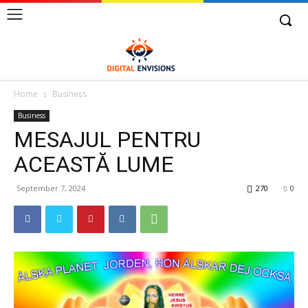
Home
Business
Business
MESAJUL PENTRU
ACEASTĂ LUME
September 7, 2024
270
0