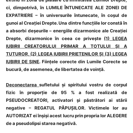
ci, dimpotrivă, în LUMILE ÎNTUNECATE ALE ZONEI DE
EXPATRIERE – în universurile întunecate, în coșul de
gunoi al Creației Drepte. Una dintre funcțiile lor constă în
a absorbi deșeurile – energiile dizarmonice ale Creației
Drepte, dizarmonice în ceea ce privește
(1) LEGEA
IUBIRII CREATORULUI PRIMAR A TOTULUI ȘI A
TUTUROR, (2) LEGEA IUBIRII PRIETENILOR ȘI (3) LEGEA
IUBIRII DE SINE
. Ființele corecte din Lumile Corecte se
bucură, de asemenea, de libertatea de voință.
Deconectarea
sufletului și spiritului vostru de corpul
fizic în proporție de 95 % a fost realizată de
PSEUDOCREATORI, activatori și păstrători ai stării
negative – REGATUL PĂPUȘILOR. Victimele lor au
AUTORIZAT ei înșiși acest lucru prin propria lor ALEGERE
de a pseudolipsi starea negativă.