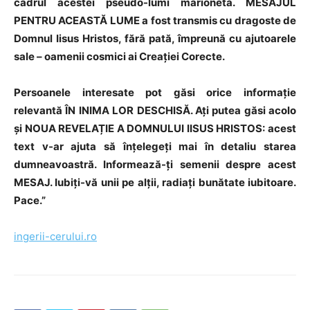
cadrul acestei pseudo-lumi marionetă. MESAJUL
PENTRU ACEASTĂ LUME a fost transmis cu dragoste de
Domnul Iisus Hristos, fără pată, împreună cu ajutoarele
sale – oamenii cosmici ai Creației Corecte.
Persoanele interesate pot găsi orice informație
relevantă ÎN INIMA LOR DESCHISĂ. Ați putea găsi acolo
și NOUA REVELAȚIE A DOMNULUI IISUS HRISTOS: acest
text v-ar ajuta să înțelegeți mai în detaliu starea
dumneavoastră. Informează-ți semenii despre acest
MESAJ. Iubiți-vă unii pe alții, radiați bunătate iubitoare.
Pace.”
ingerii-cerului.ro