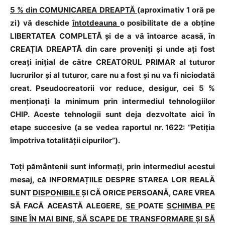
5 % din COMUNICAREA DREAPTĂ
(aproximativ 1 oră pe
zi) vă deschide
întotdeauna
o posibilitate de a obține
LIBERTATEA COMPLETĂ și de a vă întoarce acasă, în
CREAȚIA DREAPTĂ din care proveniți și unde ați fost
creați inițial de către CREATORUL PRIMAR al tuturor
lucrurilor și al tuturor, care nu a fost și nu va fi niciodată
creat. Pseudocreatorii vor reduce, desigur, cei 5 %
menționați la minimum prin intermediul tehnologiilor
CHIP. Aceste tehnologii sunt deja dezvoltate aici în
etape succesive (a se vedea raportul nr. 1622: “Petiția
împotriva totalității cipurilor”).
Toți pământenii sunt informați, prin intermediul acestui
mesaj, că INFORMAȚIILE DESPRE STAREA LOR REALĂ
SUNT
DISPONIBILE
ȘI CĂ ORICE PERSOANĂ, CARE VREA
SĂ FACĂ ACEASTĂ ALEGERE,
SE
POATE
SCHIMBA PE
SINE ÎN MAI BINE, SĂ SCAPE DE TRANSFORMARE ȘI SĂ