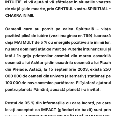
INTUIȚIE, ei vă ajută și vă sfătuiesc în situațiile voastre
de viață și de moarte, prin CENTRUL vostru SPIRITUAL –
CHAKRA INIMII.
Oamenii care au pornit pe calea Spirituală – viața
pozitivă plină de iubire (vezi imaginea nr. 799), lucrează
deja MAI MULT de 5 % cu energiile pozitive ale inimii lor,
nu sunt dominați atât de mult de Puterile întunericului și
iată-i în grija prietenilor cosmici din marea escadrilă
cosmică a lui Ashtar și din escadrila cosmică a lui Ptaah
din Pleiade. Astăzi, la 15 septembrie 2003, există 250
000 000 de oameni din univers (alternativ) staționați pe
100 000 de nave cosmice purtătoare. Ei își oferă ajutorul
pentru planeta Pământ; această planetă i-a invitat.
Restul de 95 % din informațiile cu care lucrați, pe care
le-ați acceptat ca IMPACT (gânduri de bază) sunt prin