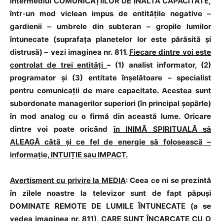
intermediul COMUNICAȚIILOR DE ÎNALTĂ CAPACITATE,
într-un mod viclean impus de entitățile negative –
gardienii – umbrele din subteran – gropile lumilor
întunecate (suprafața planetelor lor este părăsită și
distrusă) – vezi imaginea nr. 811.
Fiecare dintre voi este
controlat de trei entități
– (1) analist informator, (2)
programator și (3) entitate înșelătoare – specialist
pentru comunicații de mare capacitate. Acestea sunt
subordonate managerilor superiori (în principal șopârle)
în mod analog cu o firmă din această lume. Oricare
dintre voi poate oricând
în INIMĂ SPIRITUALĂ să
ALEAGĂ câtă și ce fel de energie să folosească –
informație, INTUIȚIE sau IMPACT.
Avertisment cu privire la MEDIA
: Ceea ce ni se prezintă
în zilele noastre la televizor sunt de fapt păpuși
DOMINATE REMOTE DE LUMILE ÎNTUNECATE (a se
vedea imaginea nr. 811), CARE SUNT ÎNCARCATE CU O