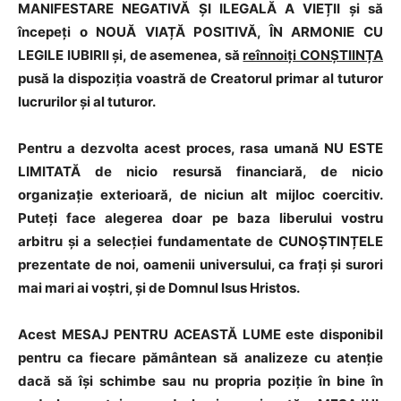
MANIFESTARE NEGATIVĂ ȘI ILEGALĂ A VIEȚII și să
începeți o NOUĂ VIAȚĂ POSITIVĂ, ÎN ARMONIE CU
LEGILE IUBIRII și, de asemenea, să
reînnoiți CONȘTIINȚA
pusă la dispoziția voastră de Creatorul primar al tuturor
lucrurilor și al tuturor.
Pentru a dezvolta acest proces, rasa umană NU ESTE
LIMITATĂ de nicio resursă financiară, de nicio
organizație exterioară, de niciun alt mijloc coercitiv.
Puteți face alegerea doar pe baza liberului vostru
arbitru și a selecției fundamentate de CUNOȘTINȚELE
prezentate de noi, oamenii universului, ca frați și surori
mai mari ai voștri, și de Domnul Isus Hristos.
Acest MESAJ PENTRU ACEASTĂ LUME este disponibil
pentru ca fiecare pământean să analizeze cu atenție
dacă să își schimbe sau nu propria poziție în bine în