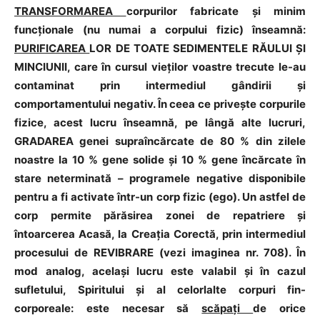
TRANSFORMAREA
corpurilor fabricate și minim
funcționale (nu numai a corpului fizic) înseamnă:
PURIFICAREA
LOR DE TOATE SEDIMENTELE RĂULUI ȘI
MINCIUNII, care în cursul vieților voastre trecute le-au
contaminat prin intermediul gândirii și
comportamentului negativ. În ceea ce privește corpurile
fizice, acest lucru înseamnă, pe lângă alte lucruri,
GRADAREA genei supraîncărcate de 80 % din zilele
noastre la 10 % gene solide și 10 % gene încărcate în
stare neterminată – programele negative disponibile
pentru a fi activate într-un corp fizic (ego). Un astfel de
corp permite părăsirea zonei de repatriere și
întoarcerea Acasă, la Creația Corectă, prin intermediul
procesului de REVIBRARE (vezi imaginea nr. 708). În
mod analog, același lucru este valabil și în cazul
sufletului, Spiritului și al celorlalte corpuri fin-
corporeale: este necesar să
scăpați
de orice