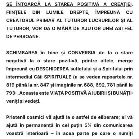
SE ÎNTOARCĂ LA STAREA POSITIVĂ A CREAȚIEI
.
FIINȚELE DIN LUMILE DREPTE, ÎMPREUNĂ CU
CREATORUL PRIMAR AL TUTUROR LUCRURILOR ȘI AL
TUTUROR, VOR DA O MÂNĂ DE AJUTOR UNEI ASTFEL
DE PERSOANE.
SCHIMBAREA în bine și CONVERSIA de la o stare
negativă la o stare pozitivă, printre altele, merge
împreună cu DESCHIDEREA sufletului și a Spiritului prin
intermediul
Căii SPIRITUALE
(a se vedea rapoartele nr.
819 până la nr. 847 și imaginile nr. 688, 692, 781 până la
793: . Aceasta este VIAȚA POSITIVĂ A IUBIRII ȘI BUNĂȚII:
veniți și vedeți.
Prietenii cosmici vă ajută la o astfel de eliberare; ei vă
ajută în permanență în cel puțin 5% din comunicarea
voastră interioară – în acea parte pe care o numiți